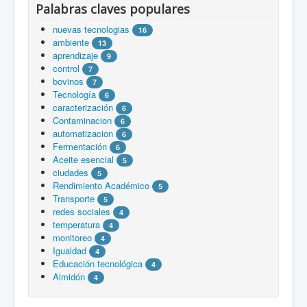
Palabras claves populares
nuevas tecnologias
16
ambiente
13
aprendizaje
9
control
7
bovinos
7
Tecnología
6
caracterización
6
Contaminacion
6
automatizacion
6
Fermentación
6
Aceite esencial
5
ciudades
5
Rendimiento Académico
5
Transporte
5
redes sociales
4
temperatura
4
monitoreo
4
Igualdad
4
Educación tecnológica
4
Almidón
4