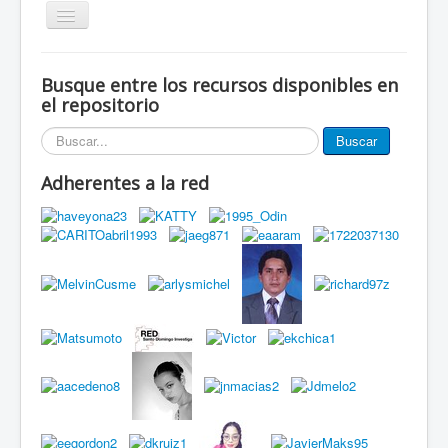
Alternar
navegación
Inicio
Busque entre los recursos disponibles en
Eventos
el repositorio
Miembros de la red
Buscar...
Buscar
Innovación Local
Adherentes a la red
Publicaciones
Documentos
Grupos