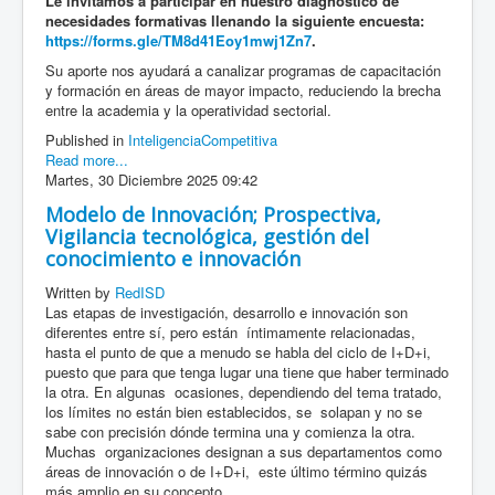
Le invitamos a participar en nuestro diagnóstico de
necesidades formativas llenando la siguiente encuesta:
https://forms.gle/TM8d41Eoy1mwj1Zn7
.
Su aporte nos ayudará a canalizar programas de capacitación
y formación en áreas de mayor impacto, reduciendo la brecha
entre la academia y la operatividad sectorial.
Published in
InteligenciaCompetitiva
Read more...
Martes, 30 Diciembre 2025 09:42
Modelo de Innovación; Prospectiva,
Vigilancia tecnológica, gestión del
conocimiento e innovación
Written by
RedISD
Las etapas de investigación, desarrollo e innovación son
diferentes entre sí, pero están íntimamente relacionadas,
hasta el punto de que a menudo se habla del ciclo de I+D+i,
puesto que para que tenga lugar una tiene que haber terminado
la otra. En algunas ocasiones, dependiendo del tema tratado,
los límites no están bien establecidos, se solapan y no se
sabe con precisión dónde termina una y comienza la otra.
Muchas organizaciones designan a sus departamentos como
áreas de innovación o de I+D+i, este último término quizás
más amplio en su concepto.