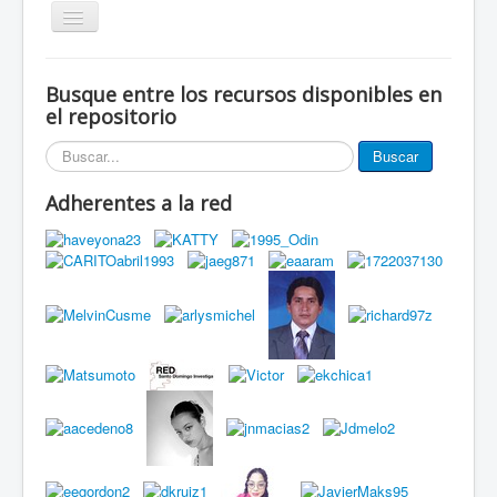
Alternar
navegación
Inicio
Busque entre los recursos disponibles en
Eventos
el repositorio
Miembros de la red
Buscar...
Buscar
Innovación Local
Adherentes a la red
Publicaciones
Documentos
Grupos