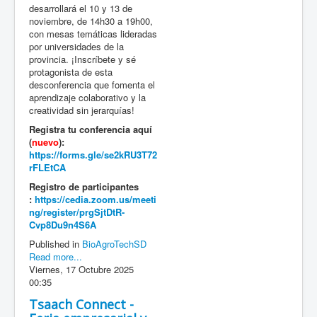
desarrollará el 10 y 13 de
noviembre, de 14h30 a 19h00,
con mesas temáticas lideradas
por universidades de la
provincia. ¡Inscríbete y sé
protagonista de esta
desconferencia que fomenta el
aprendizaje colaborativo y la
creatividad sin jerarquías!
Registra tu conferencia aquí
(
nuevo
):
https://forms.gle/se2kRU3T72
rFLEtCA
Registro de participantes
:
https://cedia.zoom.us/meeti
ng/register/prgSjtDtR-
Cvp8Du9n4S6A
Published in
BioAgroTechSD
Read more...
Viernes, 17 Octubre 2025
00:35
Tsaach Connect -