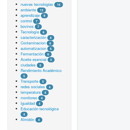
nuevas tecnologias
16
ambiente
13
aprendizaje
9
control
7
bovinos
7
Tecnología
6
caracterización
6
Contaminacion
6
automatizacion
6
Fermentación
6
Aceite esencial
5
ciudades
5
Rendimiento Académico
5
Transporte
5
redes sociales
4
temperatura
4
monitoreo
4
Igualdad
4
Educación tecnológica
4
Almidón
4