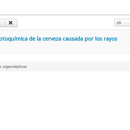
Mostrar 
20
fotoquímica de la cerveza causada por los rayos
s organolépticas