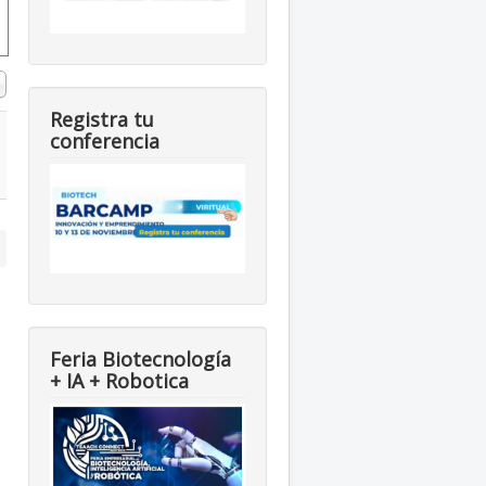
#
Registra tu
conferencia
Feria Biotecnología
+ IA + Robotica