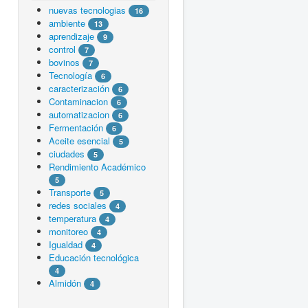
nuevas tecnologias
16
ambiente
13
aprendizaje
9
control
7
bovinos
7
Tecnología
6
caracterización
6
Contaminacion
6
automatizacion
6
Fermentación
6
Aceite esencial
5
ciudades
5
Rendimiento Académico
5
Transporte
5
redes sociales
4
temperatura
4
monitoreo
4
Igualdad
4
Educación tecnológica
4
Almidón
4