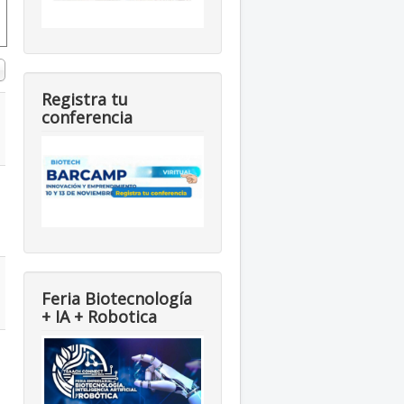
#
Registra tu
conferencia
Feria Biotecnología
+ IA + Robotica