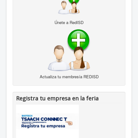
r
i
o
:
Únete a RedISD
4
/
5
Actualiza tu membresía REDISD
Registra tu empresa en la feria