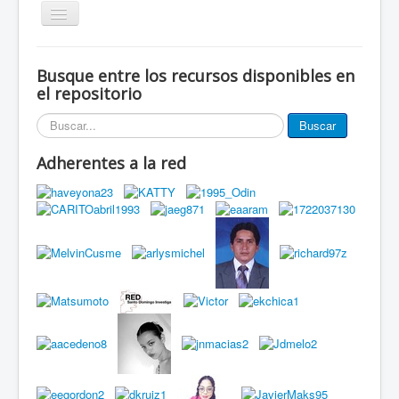
Alternar
navegación
Inicio
Busque entre los recursos disponibles en
Eventos
el repositorio
Miembros de la red
Buscar...
Buscar
Innovación Local
Adherentes a la red
Publicaciones
Documentos
Grupos