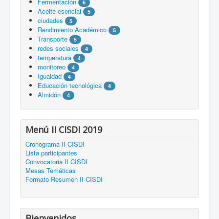
Fermentación
6
Aceite esencial
5
ciudades
5
Rendimiento Académico
5
Transporte
5
redes sociales
4
temperatura
4
monitoreo
4
Igualdad
4
Educación tecnológica
4
Almidón
4
Menú II CISDI 2019
Cronograma II CISDI
Lista participantes
Convocatoria II CISDI
Mesas Temáticas
Formato Resumen II CISDI
Bienvenidos