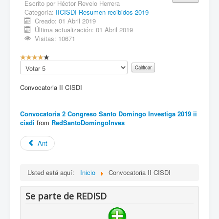
Escrito por
Héctor Revelo Herrera
Categoría:
IICISDI Resumen recibidos 2019
Creado: 01 Abril 2019
Última actualización: 01 Abril 2019
Visitas: 10671
C
a
Por
l
favor
i
califique
Convocatoria II CISDI
f
i
c
Convocatoria 2 Congreso Santo Domingo Investiga 2019 ii
a
cisdi
from
RedSantoDomingoInves
c
i
Ant
ó
n
d
e
Usted está aquí:
Inicio
Convocatoria II CISDI
l
u
Se parte de REDISD
s
u
a