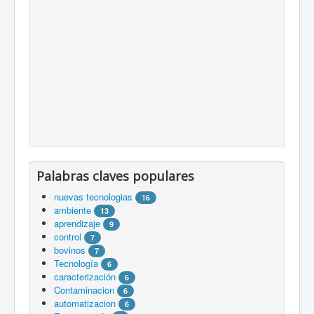
Palabras claves populares
nuevas tecnologias
16
ambiente
13
aprendizaje
9
control
7
bovinos
7
Tecnología
6
caracterización
6
Contaminacion
6
automatizacion
6