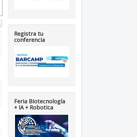
#
Registra tu
conferencia
Feria Biotecnología
+ IA + Robotica