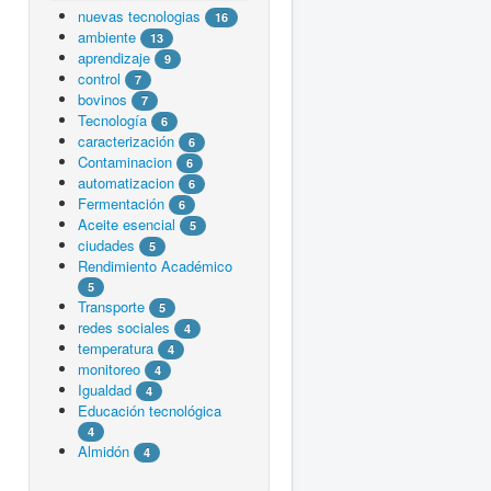
nuevas tecnologias
16
ambiente
13
aprendizaje
9
control
7
bovinos
7
Tecnología
6
caracterización
6
Contaminacion
6
automatizacion
6
Fermentación
6
Aceite esencial
5
ciudades
5
Rendimiento Académico
5
Transporte
5
redes sociales
4
temperatura
4
monitoreo
4
Igualdad
4
Educación tecnológica
4
Almidón
4