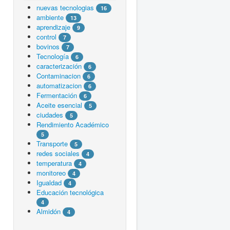
nuevas tecnologias
16
ambiente
13
aprendizaje
9
control
7
bovinos
7
Tecnología
6
caracterización
6
Contaminacion
6
automatizacion
6
Fermentación
6
Aceite esencial
5
ciudades
5
Rendimiento Académico
5
Transporte
5
redes sociales
4
temperatura
4
monitoreo
4
Igualdad
4
Educación tecnológica
4
Almidón
4