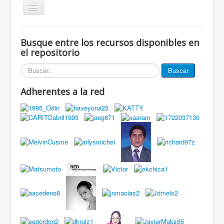
Alternar
navegación
Inicio
Busque entre los recursos disponibles en
Eventos
el repositorio
Miembros de la red
Buscar...
Buscar
Innovación Local
Adherentes a la red
Publicaciones
Documentos
Grupos