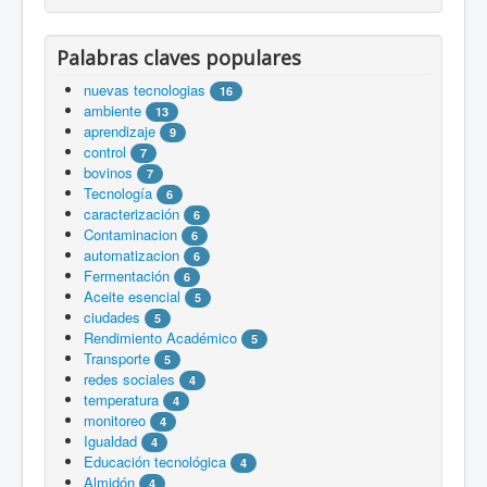
Palabras claves populares
nuevas tecnologias
16
ambiente
13
aprendizaje
9
control
7
bovinos
7
Tecnología
6
caracterización
6
Contaminacion
6
automatizacion
6
Fermentación
6
Aceite esencial
5
ciudades
5
Rendimiento Académico
5
Transporte
5
redes sociales
4
temperatura
4
monitoreo
4
Igualdad
4
Educación tecnológica
4
Almidón
4