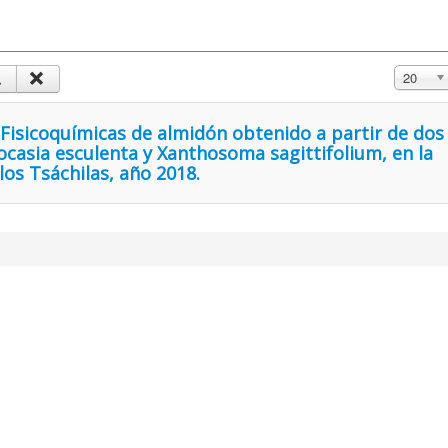
Mostrar 
20
 Fisicoquímicas de almidón obtenido a partir de dos
ocasia esculenta y Xanthosoma sagittifolium, en la
os Tsáchilas, año 2018.