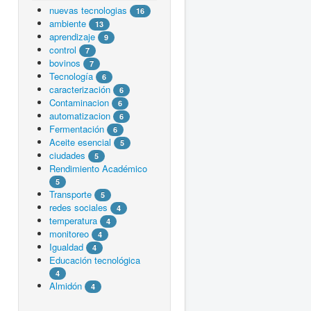
nuevas tecnologias
16
ambiente
13
aprendizaje
9
control
7
bovinos
7
Tecnología
6
caracterización
6
Contaminacion
6
automatizacion
6
Fermentación
6
Aceite esencial
5
ciudades
5
Rendimiento Académico
5
Transporte
5
redes sociales
4
temperatura
4
monitoreo
4
Igualdad
4
Educación tecnológica
4
Almidón
4