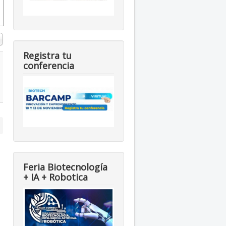
#
Registra tu
conferencia
Feria Biotecnología
+ IA + Robotica