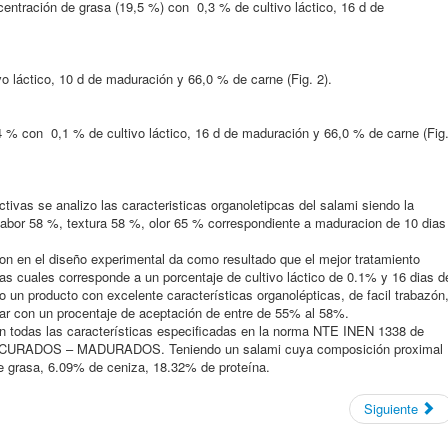
centración de grasa (19,5 %) con 0,3 % de cultivo láctico, 16 d de
o láctico, 10 d de maduración y 66,0 % de carne (Fig. 2).
 % con 0,1 % de cultivo láctico, 16 d de maduración y 66,0 % de carne (Fig
tivas se analizo las caracteristicas organoletipcas del salami siendo la
abor 58 %, textura 58 %, olor 65 % correspondiente a maduracion de 10 dias
ron en el diseño experimental da como resultado que el mejor tratamiento
las cuales corresponde a un porcentaje de cultivo láctico de 0.1% y 16 dias d
un producto con excelente características organolépticas, de facil trabazón
dar con un procentaje de aceptación de entre de 55% al 58%.
n todas las características especificadas en la norma NTE INEN 1338 de
ADOS – MADURADOS. Teniendo un salami cuya composición proximal
grasa, 6.09% de ceniza, 18.32% de proteína.
Siguiente