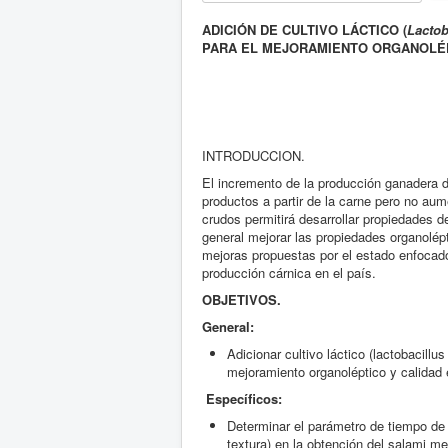
l
favor
i
califique
ADICIÓN DE CULTIVO LÁCTICO (
Lactob
f
PARA EL MEJORAMIENTO ORGANOLÉP
i
c
a
c
i
ó
INTRODUCCION.
n
d
El incremento de la producción ganadera d
e
productos a partir de la carne pero no a
l
crudos permitirá desarrollar propiedades de
u
general mejorar las propiedades organolépt
s
mejoras propuestas por el estado enfocado
u
producción cárnica en el país.
a
OBJETIVOS.
r
i
General:
o
Adicionar cultivo láctico (lactobacill
:
mejoramiento organoléptico y calidad 
5
Específicos:
Determinar el parámetro de tiempo de m
/
textura) en la obtención del salami m