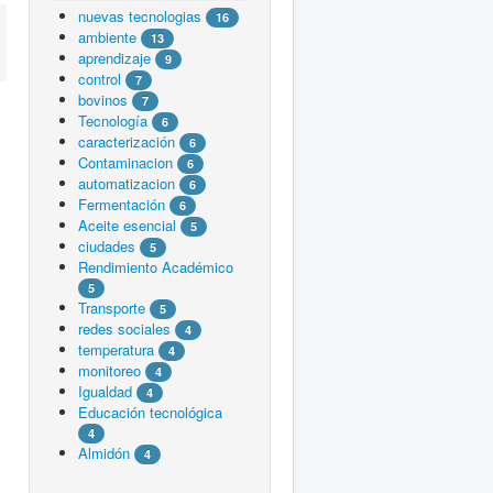
nuevas tecnologias
16
ambiente
13
aprendizaje
9
control
7
bovinos
7
Tecnología
6
caracterización
6
Contaminacion
6
automatizacion
6
Fermentación
6
Aceite esencial
5
ciudades
5
Rendimiento Académico
5
Transporte
5
redes sociales
4
temperatura
4
monitoreo
4
Igualdad
4
Educación tecnológica
4
Almidón
4