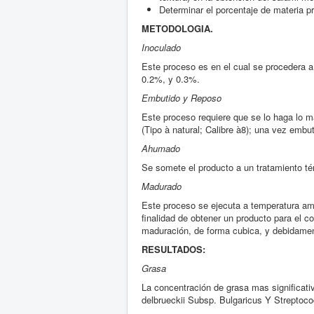
Determinar el porcentaje de materia pr
5
METODOLOGIA.
Inoculado
Este proceso es en el cual se procedera a 
0.2%, y 0.3%.
Embutido y Reposo
Este proceso requiere que se lo haga lo má
(Tipo à natural; Calibre à8); una vez embut
Ahumado
Se somete el producto a un tratamiento t
Madurado
Este proceso se ejecuta a temperatura amb
finalidad de obtener un producto para el 
maduración, de forma cubica, y debidament
RESULTADOS:
Grasa
La concentración de grasa mas significativ
delbrueckii Subsp. Bulgaricus Y Streptoco