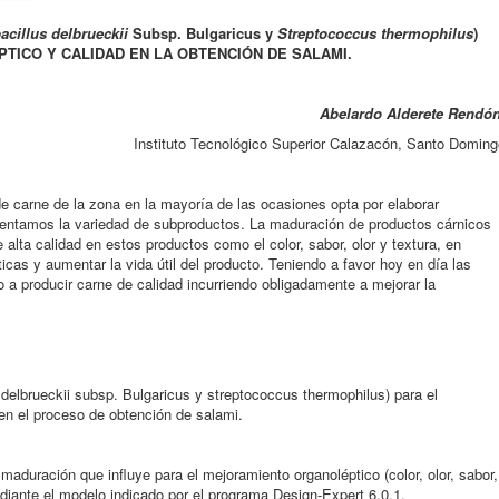
acillus delbrueckii
Subsp. Bulgaricus y
Streptococcus thermophilus
)
TICO Y CALIDAD EN LA OBTENCIÓ
N DE SALAMI.
Abelardo Alderete Rendó
Instituto Tecnológico Superior Calazacón, Santo Doming
e carne de la zona en la mayoría de las ocasiones opta por elaborar
umentamos la variedad de subproductos. La maduración de productos cárnicos
 alta calidad en estos productos como el color, sabor, olor y textura, en
icas y aumentar la vida útil del producto. Teniendo a favor hoy en día las
 a producir carne de calidad incurriendo obligadamente a mejorar la
us delbrueckii subsp. Bulgaricus y streptococcus thermophilus) para el
en el proceso de obtención de salami.
aduración que influye para el mejoramiento organoléptico (color, olor, sabor,
ediante el modelo indicado por el programa Design-Expert 6.0.1.