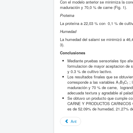
Con el modelo anterior se minimiza la con
maduración y 70,0 % de carne (Fig. 1).
Proteina
La proteína a 22,03 % con 0,1 % de cultiv
Humedad
La humedad del salami se minimizó a 46,4
3).
Conclusiones
Mediante pruebas sensoriales tipo afec
formulacion de mayor aceptacion de s
y 0.3 % de cultivo lactivo.
Los resultados finales que se obtuvie
corresponde a las variables A
B
C
; 
1
3
1
maduración y 70 % de carne, logrando 
adecuada textura y agradable al pala
Se obtuvo un producto que cumple co
CARNE Y PRODUCTOS CARNICOS CUR
es de 52.09% de humedad, 21.27% de 
Ant