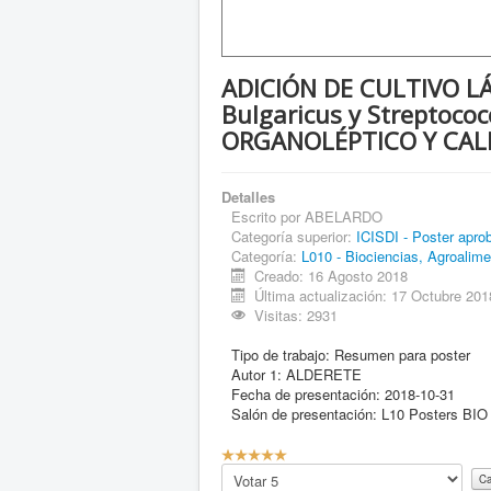
ADICIÓN DE CULTIVO LÁC
Bulgaricus y Streptoc
ORGANOLÉPTICO Y CALI
Detalles
Escrito por
ABELARDO
Categoría superior:
ICISDI - Poster apro
Categoría:
L010 - Biociencias, Agroalime
Creado: 16 Agosto 2018
Última actualización: 17 Octubre 201
Visitas: 2931
Tipo de trabajo:
Resumen para poster
Autor 1:
ALDERETE
Fecha de presentación:
2018-10-31
Salón de presentación:
L10 Posters BIO
C
a
Por