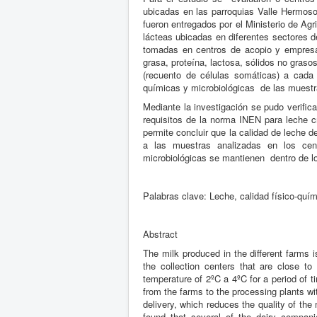
ubicadas en las parroquias Valle Hermoso
fueron entregados por el Ministerio de Ag
lácteas ubicadas en diferentes sectores d
tomadas en centros de acopio y empresas
grasa, proteína, lactosa, sólidos no gras
(recuento de células somáticas) a cada 
químicas y microbiológicas de las muestra
Mediante la investigación se pudo verifi
requisitos de la norma INEN para leche c
permite concluir que la calidad de leche 
a las muestras analizadas en los cen
microbiológicas se mantienen dentro de l
Palabras clave: Leche, calidad físico-quím
Abstract
The milk produced in the different farms 
the collection centers that are close t
temperature of 2ºC a 4ºC for a period of 
from the farms to the processing plants wi
delivery, which reduces the quality of the
found that several of the dairy compani