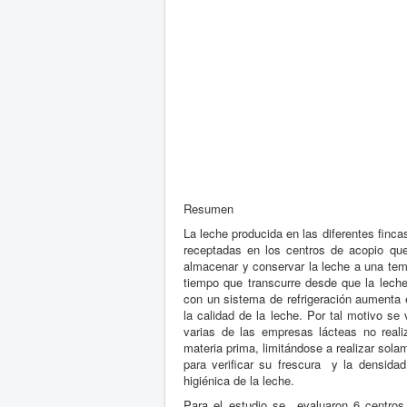
5
/
5
Resumen
La leche producida en las diferentes finc
receptadas en los centros de acopio q
almacenar y conservar la leche a una tem
tiempo que transcurre desde que la leche
con un sistema de refrigeración aumenta 
la calidad de la leche. Por tal motivo se
varias de las empresas lácteas no reali
materia prima, limitándose a realizar sola
para verificar su frescura y la densida
higiénica de la leche.
Para el estudio se evaluaron 6 centro