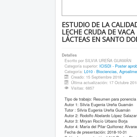
ESTUDIO DE LA CALIDA
LECHE CRUDA DE VACA 
LÁCTEAS EN SANTO DO
Detalles
Escrito por
SILVIA UREÑA GUAMÁN
Categoría superior:
ICISDI - Poster apro
Categoría:
L010 - Biociencias, Agroalime
Creado: 15 Septiembre 2018
Última actualización: 17 Octubre 201
Visitas: 6857
Tipo de trabajo:
Resumen para ponencia
Autor 1:
Silvia Eugenia Ureña Guamán
Tutor :
Silvia Eugenia Ureña Guamán
Autor 2:
Rodolfo Abelardo López Salazar
Autor 3:
Miryan Rocío Urbano Borja
Autor 4:
María del Pilar Quiñonez Alvara
Fecha de presentación:
2018-10-31