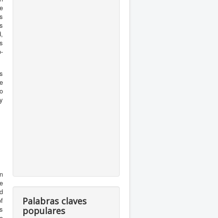
e
as
as
,
as
-
s
e
to
y
in
e
ed
Palabras claves
of
as
populares
e