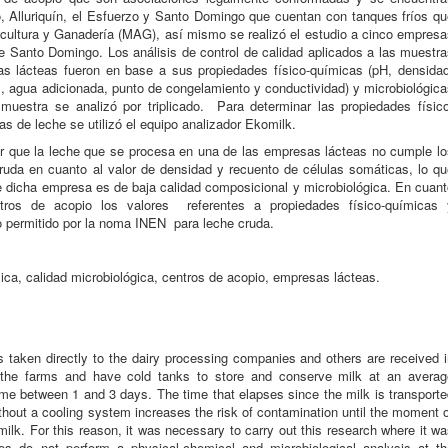
, Alluriquín, el Esfuerzo y Santo Domingo que cuentan con tanques fríos qu
ricultura y Ganadería (MAG), así mismo se realizó el estudio a cinco empres
e Santo Domingo. Los análisis de control de calidad aplicados a las muestr
 lácteas fueron en base a sus propiedades físico-químicas (pH, densidad
os, agua adicionada, punto de congelamiento y conductividad) y microbiológic
muestra se analizó por triplicado. Para determinar las propiedades físico
s de leche se utilizó el equipo analizador Ekomilk.
car que la leche que se procesa en una de las empresas lácteas no cumple lo
ruda en cuanto al valor de densidad y recuento de células somáticas, lo qu
de dicha empresa es de baja calidad composicional y microbiológica. En cuan
tros de acopio los valores referentes a propiedades físico-químicas 
o permitido por la noma INEN para leche cruda.
ica, calidad microbiológica, centros de acopio, empresas lácteas.
is taken directly to the dairy processing companies and others are received 
o the farms and have cold tanks to store and conserve milk at an averag
time between 1 and 3 days. The time that elapses since the milk is transport
thout a cooling system increases the risk of contamination until the moment 
 milk. For this reason, it was necessary to carry out this research where it w
es do not perform a physical-chemical and microbiological analysis at th