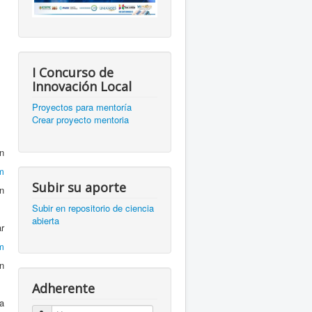
I Concurso de
Innovación Local
Proyectos para mentoría
Crear proyecto mentoria
n
m
Subir su aporte
ón
Subir en repositorio de ciencia
abierta
r
m
ón
Adherente
a