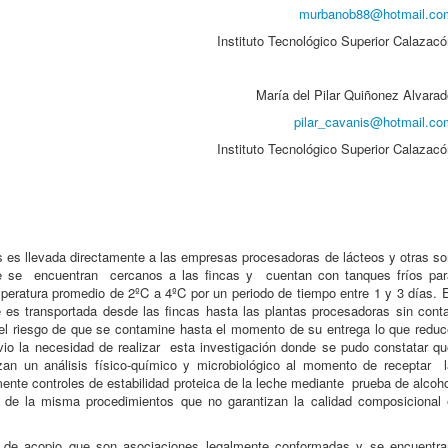
murbanob88@hotmail.co
Instituto Tecnológico Superior Calazac
María del Pilar Quiñonez Alvarad
pilar_cavanis@hotmail.co
Instituto Tecnológico Superior Calazac
as es llevada directamente a las empresas procesadoras de lácteos y otras s
ue se encuentran cercanos a las fincas y cuentan con tanques fríos par
peratura promedio de 2ºC a 4ºC por un periodo de tiempo entre 1 y 3 días. E
 es transportada desde las fincas hasta las plantas procesadoras sin conta
el riesgo de que se contamine hasta el momento de su entrega lo que reduc
 vio la necesidad de realizar esta investigación donde se pudo constatar q
zan un análisis físico-químico y microbiológico al momento de receptar l
mente controles de estabilidad proteica de la leche mediante prueba de alcoh
d de la misma procedimientos que no garantizan la calidad composicional 
s de acopio que son asociaciones legalmente conformadas y se encuentra