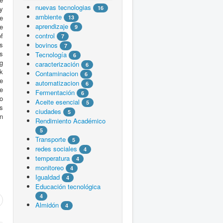
nuevas tecnologias
fy
16
ambiente
he
13
aprendizaje
le
9
f
control
7
rs
bovinos
7
es
Tecnología
6
ng
caracterización
6
lk
Contaminacion
6
e
automatizacion
6
he
Fermentación
6
o
Aceite esencial
5
es
ciudades
5
in
Rendimiento Académico
5
Transporte
5
redes sociales
4
temperatura
4
monitoreo
4
Igualdad
4
Educación tecnológica
4
Almidón
4