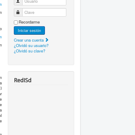
Usuario
m
ón
Clave
Recordarme
o
Iniciar sesión
m
Crear una cuenta
ón
¿Olvidó su usuario?
¿Olvidó su clave?
on
RedISd
a
l
r
e
ue
a
ol
e
n