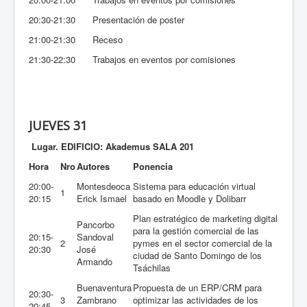
20:30-21:30
Presentación de poster
21:00-21:30
Receso
21:30-22:30
Trabajos en eventos por comisiones
JUEVES 31
Lugar. EDIFICIO: Akademus SALA 201
Hora
Nro
Autores
Ponencia
20:00-
Montesdeoca
Sistema para educación virtual
1
20:15
Erick Ismael
basado en Moodle y Dolibarr
Plan estratégico de marketing digital
Pancorbo
para la gestión comercial de las
20:15-
Sandoval
2
pymes en el sector comercial de la
20:30
José
ciudad de Santo Domingo de los
Armando
Tsáchilas
Buenaventura
Propuesta de un ERP/CRM para
20:30-
3
Zambrano
optimizar las actividades de los
20:45