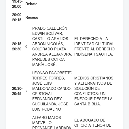
19:45-
Debate
20:00
20:00-
Receso
20:15
PRADO CALDERÓN
EDWIN BOLÍVAR,
CASTILLO ARMIJOS
EL DERECHO A LA
20:15-
ABDÓN NICOLÁS,
IDENTIDAD CULTURAL
6
20:30
COLORADO PLAZA
FRENTE AL DERECHO
ANDREA ALEJANDRA,
INDÍGENA TSÁCHILA.
PAREDES OCHOA
MARÍA JOSÉ.
LEONSO DAGOBERTO
TORRES TORRES,
MEDIOS CRISTIANOS
JOSÉ LUIS
Y ALTERNATIVOS DE
20:30-
MALDONADO CANDO,
SOLUCIÓN DE
7
20:45
CRISTOVAL
CONFLICTOS: UN
FERNANDO REY
ENFOQUE DESDE LA
SUQUILANDA, JOSÉ
SANTA BIBLIA.
LUIS ROBALINO
ALFARO MATOS
EL ABOGADO DE
MARVELIO,
OFICIO A TENOR DE
PROVANCE LABRADA