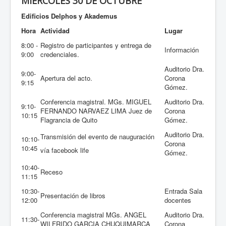
MIÉRCOLES 30 DE OCTUBRE
Edificios Delphos y Akademus
Hora
Actividad
Lugar
8:00 -
Registro de participantes y entrega de
Información
9:00
credenciales.
Auditorio Dra.
9:00-
Apertura del acto.
Corona
9:15
Gómez.
Conferencia magistral. MGs. MIGUEL
Auditorio Dra.
9:10-
FERNANDO NARVAEZ LIMA Juez de
Corona
10:15
Flagrancia de Quito
Gómez.
Auditorio Dra.
Transmisión del evento de nauguración
10:10-
Corona
10:45
vía facebook life
Gómez.
10:40-
Receso
11:15
10:30-
Entrada Sala
Presentación de libros
12:00
docentes
Conferencia magistral MGs. ANGEL
Auditorio Dra.
11:30-
WILFRIDO GARCIA CHUQUIMARCA
Corona