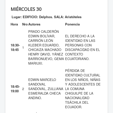
MIÉRCOLES 30
Lugar: EDIFICIO: Delphos. SALA: Aristóteles
Hora
Nro
Autores
Ponencia
PRADO CALDERÓN
EDWIN BOLÍVAR,
EL DERECHO A LA
CARRIÓN LEÓN
IDENTIDAD EN LAS
18:30-
KLEBER EDUARDO,
PERSONAS CON
1
18:45
CHICAIZA MACHADO
DISCAPACIDAD EN EL
HENRY DAVID, YÁNEZ
CONTEXTO
BARRIONUEVO, GEMA
ECUATORIANO.
MARIUXI.
PÉRDIDA DE
IDENTIDAD CULTURAL
EDWIN MARCELO
EN LOS NIÑOS, NIÑAS
SANDOVAL
Y ADOLESCENTES DE
18:45-
2
SANDOVAL, ZULLIANA
LA COMUNA
19:00
ESMERALDA CHECA
CHIGUILPE DE LA
ANDINO.
NACIONALIDAD
TSÁCHILA DEL
ECUADOR.