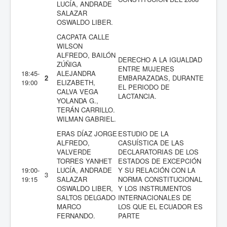
LUCÍA, ANDRADE
SALAZAR
OSWALDO LIBER.
CACPATA CALLE
WILSON
ALFREDO, BAILÓN
DERECHO A LA IGUALDAD
ZÚÑIGA
ENTRE MUJERES
18:45-
ALEJANDRA
2
EMBARAZADAS, DURANTE
19:00
ELIZABETH,
EL PERIODO DE
CALVA VEGA
LACTANCIA.
YOLANDA G.,
TERÁN CARRILLO.
WILMAN GABRIEL.
ERAS DÍAZ JORGE
ESTUDIO DE LA
ALFREDO,
CASUÍSTICA DE LAS
VALVERDE
DECLARATORIAS DE LOS
TORRES YANHET
ESTADOS DE EXCEPCIÓN
19:00-
LUCÍA, ANDRADE
Y SU RELACIÓN CON LA
3
19:15
SALAZAR
NORMA CONSTITUCIONAL
OSWALDO LIBER,
Y LOS INSTRUMENTOS
SALTOS DELGADO
INTERNACIONALES DE
MARCO
LOS QUE EL ECUADOR ES
FERNANDO.
PARTE