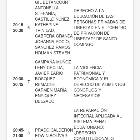
GIL BETANCOURT
ANTONELLA
DERECHO A LA
STEFANÍA;
EDUCACIÓN DE LAS
CASTILLO NÚÑEZ
PERSONAS PRIVADAS DE
20:15-
KATHERINE
6
LIBERTAD EN EL "CENTRO
20:30
TRINIDAD;
DE PRIVACIÓN DE
CABRERA GRANDA
LIBERTAD" DE SANTO
JOHANNA ROCÍO;
DOMINGO.
SÁNCHEZ RAMOS
HOLMAN STEVEN.
CAMPAÑA MUÑOZ
LENY CECILIA,
LA VIOLENCIA
JAVIER DARÍO
PATRIMONIAL Y
20:30-
BOSQUEZ
ECONÓMICA Y EL
7
20:45
REMACHE,
DERECHO DE ALIMENTOS
CARMEN MARÍA
CONGRUOS Y
ENRIQUEZ
NECESARIOS
DELGADO.
LA REPARACIÓN
INTEGRAL APLICADA AL
SISTEMA PENAL
ECUATORIANO:
20:45-
PRADO CALDERÓN
8
¿DERECHO
21:00
EDWIN BOLÍVAR
CONSTITUCIONAL O