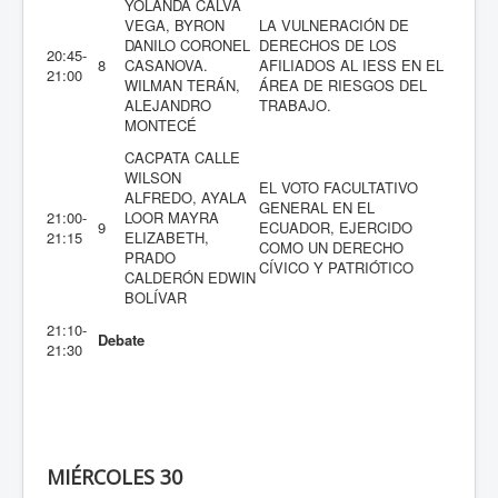
YOLANDA CALVA
VEGA, BYRON
LA VULNERACIÓN DE
DANILO CORONEL
DERECHOS DE LOS
20:45-
8
CASANOVA.
AFILIADOS AL IESS EN EL
21:00
WILMAN TERÁN,
ÁREA DE RIESGOS DEL
ALEJANDRO
TRABAJO.
MONTECÉ
CACPATA CALLE
WILSON
EL VOTO FACULTATIVO
ALFREDO, AYALA
GENERAL EN EL
21:00-
LOOR MAYRA
9
ECUADOR, EJERCIDO
21:15
ELIZABETH,
COMO UN DERECHO
PRADO
CÍVICO Y PATRIÓTICO
CALDERÓN EDWIN
BOLÍVAR
21:10-
Debate
21:30
MIÉRCOLES 30