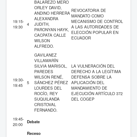
BALAREZO MERO
ORLEY DAVID,
REVOCATORIA DE
ANDINO HERRERA
MANDATO COMO
ALEXANDRA
19:15-
MECANISMO DE CONTROL
4
JUDITH,
19:30
A LAS AUTORIDADES DE
PARONYAN HAYK,
ELECCIÓN POPULAR EN
CACPATA CALLE
ECUADOR
WILSON
ALFREDO.
GAVILANEZ
VILLAMARÍN
SILVIA MARISOL,
LA VULNERACIÓN DEL
PAREDES
DERECHO A LA LEGÍTIMA
WILSON RENÉ,
DEFENSA SOBRE LA
19:30-
5
SÁNCHEZ PÉREZ
APLICACIÓN DEL
19:45
LOURDES DEL
MANDAMIENTO DE
ROCÍO, REY
EJECUCIÓN ARTÍCULO 372
SUQUILANDA
DEL COGEP
CRISTOVAL
FERNANDO.
19:45-
Debate
20:00
Receso