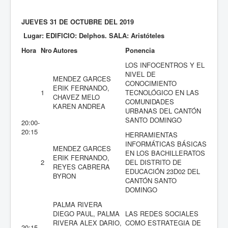
JUEVES 31 DE OCTUBRE DEL 2019
Lugar: EDIFICIO: Delphos. SALA: Aristóteles
Hora
Nro
Autores
Ponencia
LOS INFOCENTROS Y EL
NIVEL DE
MENDEZ GARCES
CONOCIMIENTO
ERIK FERNANDO,
1
TECNOLÓGICO EN LAS
CHAVEZ MELO
COMUNIDADES
KAREN ANDREA
URBANAS DEL CANTÓN
SANTO DOMINGO
20:00-
20:15
HERRAMIENTAS
INFORMÁTICAS BÁSICAS
MENDEZ GARCES
EN LOS BACHILLERATOS
ERIK FERNANDO,
2
DEL DISTRITO DE
REYES CABRERA
EDUCACIÓN 23D02 DEL
BYRON
CANTÓN SANTO
DOMINGO
PALMA RIVERA
DIEGO PAUL, PALMA
LAS REDES SOCIALES
RIVERA ALEX DARIO,
COMO ESTRATEGIA DE
20:15-