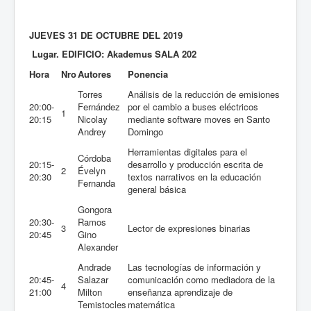
JUEVES 31 DE OCTUBRE DEL 2019
Lugar. EDIFICIO: Akademus SALA 202
Hora
Nro
Autores
Ponencia
Torres
Análisis de la reducción de emisiones
20:00-
Fernández
por el cambio a buses eléctricos
1
20:15
Nicolay
mediante software moves en Santo
Andrey
Domingo
Herramientas digitales para el
Córdoba
20:15-
desarrollo y producción escrita de
2
Évelyn
20:30
textos narrativos en la educación
Fernanda
general básica
Gongora
20:30-
Ramos
3
Lector de expresiones binarias
20:45
Gino
Alexander
Andrade
Las tecnologías de información y
20:45-
Salazar
comunicación como mediadora de la
4
21:00
Milton
enseñanza aprendizaje de
Temistocles
matemática