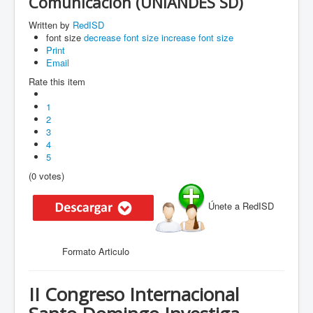
Comunicación (UNIANDES SD)
Written by
RedISD
font size
decrease font size
increase font size
Print
Email
Rate this item
1
2
3
4
5
(0 votes)
Únete a RedISD
Formato Articulo
II Congreso Internacional