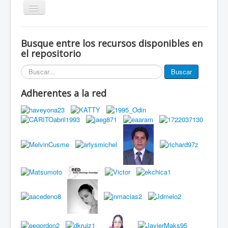
Alternar
navegación
Inicio
Busque entre los recursos disponibles en
Eventos
el repositorio
Miembros de la red
Buscar...
Buscar
Innovación Local
Adherentes a la red
Publicaciones
Documentos
Grupos