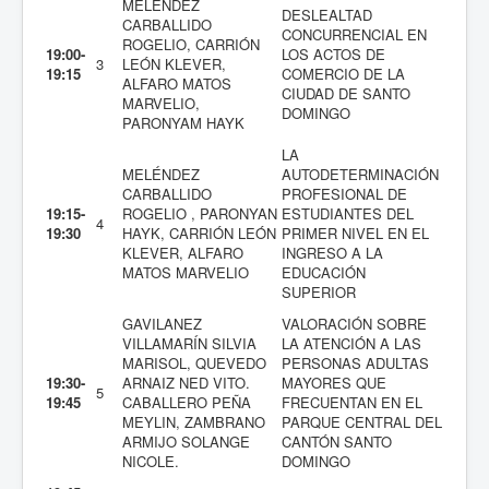
MELÉNDEZ
DESLEALTAD
CARBALLIDO
CONCURRENCIAL EN
ROGELIO, CARRIÓN
19:00-
LOS ACTOS DE
3
LEÓN KLEVER,
19:15
COMERCIO DE LA
ALFARO MATOS
CIUDAD DE SANTO
MARVELIO,
DOMINGO
PARONYAM HAYK
LA
MELÉNDEZ
AUTODETERMINACIÓN
CARBALLIDO
PROFESIONAL DE
19:15-
ROGELIO , PARONYAN
ESTUDIANTES DEL
4
19:30
HAYK, CARRIÓN LEÓN
PRIMER NIVEL EN EL
KLEVER, ALFARO
INGRESO A LA
MATOS MARVELIO
EDUCACIÓN
SUPERIOR
GAVILANEZ
VALORACIÓN SOBRE
VILLAMARÍN SILVIA
LA ATENCIÓN A LAS
MARISOL, QUEVEDO
PERSONAS ADULTAS
19:30-
ARNAIZ NED VITO.
MAYORES QUE
5
19:45
CABALLERO PEÑA
FRECUENTAN EN EL
MEYLIN, ZAMBRANO
PARQUE CENTRAL DEL
ARMIJO SOLANGE
CANTÓN SANTO
NICOLE.
DOMINGO