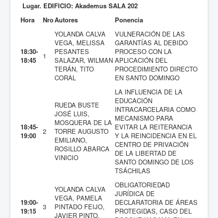
Lugar. EDIFICIO: Akademus SALA 202
Hora
Nro
Autores
Ponencia
YOLANDA CALVA
VULNERACIÓN DE LAS
VEGA, MELISSA
GARANTÍAS AL DEBIDO
18:30-
PESANTES
PROCESO CON LA
1
18:45
SALAZAR, WILMAN
APLICACIÓN DEL
TERÁN, TITO
PROCEDIMIENTO DIRECTO
CORAL
EN SANTO DOMINGO
LA INFLUENCIA DE LA
EDUCACIÓN
RUEDA BUSTE
INTRACARCELARIA COMO
JOSÉ LUIS,
MECANISMO PARA
MOSQUERA DE LA
18:45-
EVITAR LA REITERANCIA
2
TORRE AUGUSTO
19:00
Y LA REINCIDENCIA EN EL
EMILIANO,
CENTRO DE PRIVACIÓN
ROSILLO ABARCA
DE LA LIBERTAD DE
VINICIO
SANTO DOMINGO DE LOS
TSÁCHILAS
OBLIGATORIEDAD
YOLANDA CALVA
JURÍDICA DE
VEGA, PAMELA
19:00-
DECLARATORIA DE ÁREAS
3
PINTADO FEIJO,
19:15
PROTEGIDAS, CASO DEL
JAVIER PINTO,